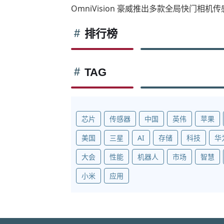
OmniVision 豪威推出多款全局快门相
排行榜
TAG
芯片
传感器
中国
英伟
苹果
美国
三星
AI
存储
科技
华
大会
性能
机器人
市场
智慧
小米
应用