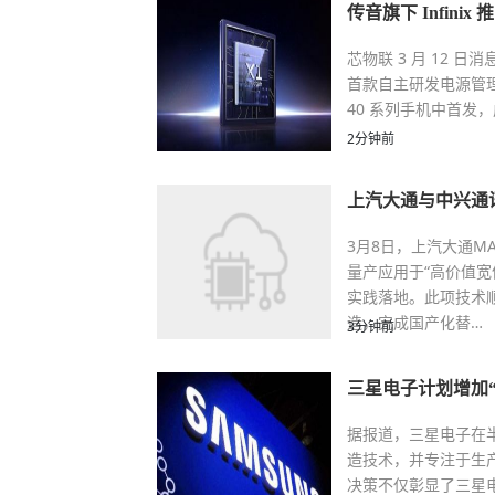
传音旗下 Infinix
芯物联 3 月 12 日
首款自主研发电源管理芯片 C
40 系列手机中首发，成为 
2分钟前
上汽大通与中兴通
3月8日，上汽大通M
量产应用于“高价值宽
实践落地。此项技术
造，完成国产化替…
3分钟前
三星电子计划增加“
据报道，三星电子在半
造技术，并专注于生
决策不仅彰显了三星