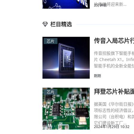
片市场将迎来新…
3分钟前
栏目精选
传音入局芯片行
芯片
传音控股旗下智能手机公司
片 Cheetah X1。
智能手机的全新全能快速
刚刚
拜登芯片补贴面
芯片
据美国《华尔街日报
项标志性的经济倡议
限公司（台积电）和
它们建设新工厂…
2024年1月29日 10:32