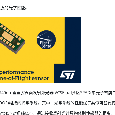
更强的光学性能。
0nm垂直腔表面发射激光器(VCSEL)和多区SPAD(单光子雪崩
DOE)组成的光学系统。其中，光学系统的性能优于类似可替代
x45°(对角线65°)，通过接收反射光计算物体到传感器的距离，