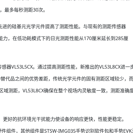
域，最多每秒测距30次。
光源和先进的硅基元光学元件提高了测距性能。与现有的测距传感器
扰能力，在低功耗模式下的日光测距性能从170厘米延长到285厘
器VL53L5CX。通过提高测距性能，新推出的VL53L8CX进一
的替代品之间的优势差距，传统光学元件的固有测距区域较少，
区域测距，VL53L8CX确保在整个视场内灵敏度一致，测距准确
测时，更好的抗环境光干扰能力使设备的响应更快，性能更稳定。
台的硬件组件，其他组件是STSW-IMG035手势识别软件包和手势EVK