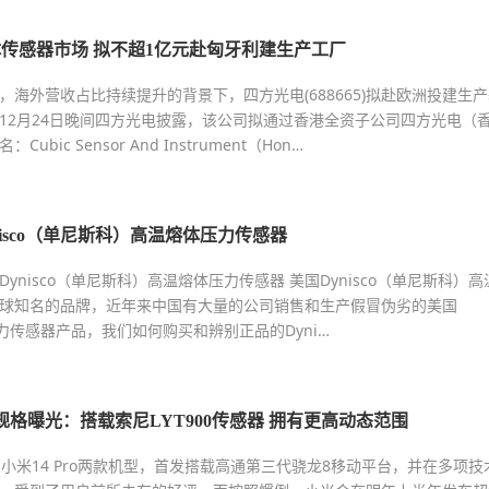
传感器市场 拟不超1亿元赴匈牙利建生产工厂
，海外营收占比持续提升的背景下，四方光电(688665)拟赴欧洲投建生产
12月24日晚间四方光电披露，该公司拟通过香港全资子公司四方光电（
bic Sensor And Instrument（Hon…
isco（单尼斯科）高温熔体压力传感器
ynisco（单尼斯科）高温熔体压力传感器 美国Dynisco（单尼斯科）高
球知名的品牌，近年来中国有大量的公司销售和生产假冒伪劣的美国
体压力传感器产品，我们如何购买和辨别正品的Dyni…
a影像规格曝光：搭载索尼LYT900传感器 拥有更高动态范围
小米14 Pro两款机型，首发搭载高通第三代骁龙8移动平台，并在多项技