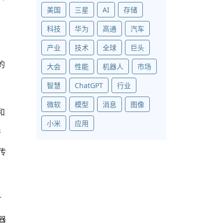
美国
三星
AI
存储
科技
华为
高通
汽车
产业
技术
全球
巨头
的
大会
性能
机器人
市场
智慧
ChatGPT
行业
微软
模型
消息
图像
和
小米
应用
许
传
扩
制器