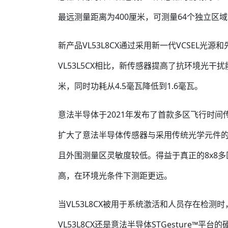
最远测量距离为400厘米，可测量64个独立区
新产品VL53L8CX通过采用新一代VCSEL
VL53L5CX相比，新传感器提高了抗环境光干
米，同时功耗从4.5毫瓦降低到1.6毫瓦。
意法半导体于2021年发布了首款多区飞行时间传感
扩大了意法半导体传感器与采用传统光学元件
且外围测量区灵敏度较低。得益于真正的8x8多
高，在环境光条件下测距更远。
当VL53L8CX被用于系统激活和人员存在检
VL53L8CX还是意法半导体STGesture™平