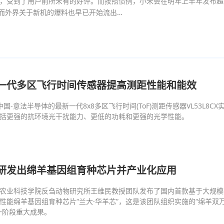
，受到了用户前所未有的好评。而按照惯例，小米会在明年上半年发布超
ra，而外界关于新机的爆料也早已开始流出…
一代多区飞行时间传感器提高测距性能和能效
，中国-意法半导体的最新一代8x8多区飞行时间(ToF)测距传感器VL53L8CX
括更强的抗环境光干扰能力、更低的功耗和更强的光学性能。
研发出绵羊基因组育种芯片并产业化应用
农业科技学院反刍动物研究所王维民教授团队发布了国内首款基于大规模
性能绵羊基因组育种芯片“兰大·华羊芯”，这是该团队组织实施的“绵羊双
一阶段重大成果。