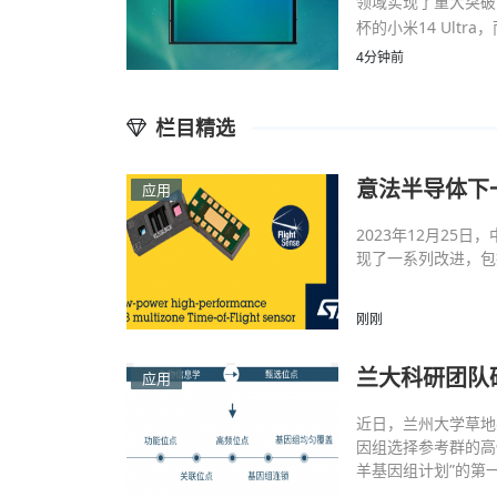
领域实现了重大突破
杯的小米14 Ult
4分钟前
栏目精选
意法半导体下
应用
2023年12月25日
现了一系列改进，包
刚刚
兰大科研团队
应用
近日，兰州大学草地
因组选择参考群的高
羊基因组计划”的第