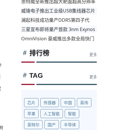
思特威全新推出超大靶面超高分辨率
工业相机应用系列图像传感器
威锋电子推出工业级USB集线器芯片
产品线，进军高可靠性应用市场
澜起科技成功量产DDR5第四子代
线，进军高可靠性应用市场
RCD芯片
三星宣布即将量产首款 3nm Exynos
芯片
OmniVision 豪威推出多款全局快门
相机传感器，适用于机器视觉领域
排行榜
更多
步
TAG
而
更多
度
芯片
传感器
中国
英伟
苹果
人工智能
智能
英特尔
国产
半导体
开