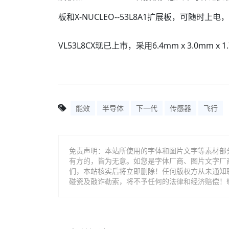
板和X-NUCLEO--53L8A1扩展板，可随时上
VL53L8CX现已上市，采用6.4mm x 3.0mm x
能效
半导体
下一代
传感器
飞行
免责声明：本站所使用的字体和图片文字等素材部
有方的，皆为无意。如您是字体厂商、图片文字厂
们，本站核实后将立即删除！任何版权方从未通知
碰瓷及敲诈勒索，将不予任何的法律和经济赔偿！