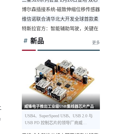
槛
片重构旗舰格局
博尔森插接系统-磁致伸缩位移传感器
低产品智能化开发和成本
快速安装
维信诺联合清华北大开发全球首款柔
性存算芯片 填补我国技术空白
特斯拉官方：智能辅助驾驶，关键在
于人工智能而非传感器
新品
更多
威锋电子推出工业级USB集线器芯片产品
二
USB4、SuperSpeed USB、USB 2.0 与
传
USB PD 控制芯片的领导厂商威…