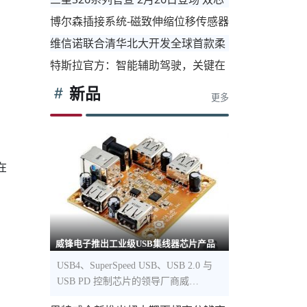
槛
片重构旗舰格局
博尔森插接系统-磁致伸缩位移传感器
低产品智能化开发和成本
快速安装
维信诺联合清华北大开发全球首款柔
性存算芯片 填补我国技术空白
特斯拉官方：智能辅助驾驶，关键在
于人工智能而非传感器
新品
更多
在
威锋电子推出工业级USB集线器芯片产品
USB4、SuperSpeed USB、USB 2.0 与
USB PD 控制芯片的领导厂商威…