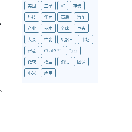
美国
三星
AI
存储
科技
华为
高通
汽车
据
产业
技术
全球
巨头
大会
性能
机器人
市场
智慧
ChatGPT
行业
微软
模型
消息
图像
小米
应用
个
是