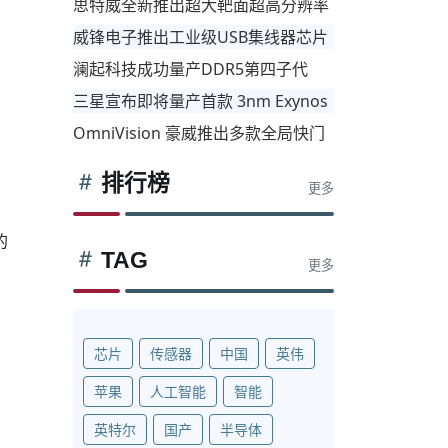
思特威全新推出超大靶面超高分辨率
工业相机应用系列图像传感器
威锋电子推出工业级USB集线器芯片
产品线，进军高可靠性应用市场
澜起科技成功量产DDR5第四子代
线，进军高可靠性应用市场
RCD芯片
三星宣布即将量产首款 3nm Exynos
芯片
OmniVision 豪威推出多款全局快门
相机传感器，适用于机器视觉领域
排行榜
更多
的
TAG
更多
。
芯片
传感器
中国
英伟
苹果
人工智能
智能
英特尔
国产
半导体