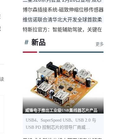
台
槛
片重构旗舰格局
博尔森插接系统-磁致伸缩位移传感器
校
低产品智能化开发和成本
快速安装
维信诺联合清华北大开发全球首款柔
性存算芯片 填补我国技术空白
配
特斯拉官方：智能辅助驾驶，关键在
于人工智能而非传感器
新品
更多
读
威锋电子推出工业级USB集线器芯片产品
USB4、SuperSpeed USB、USB 2.0 与
USB PD 控制芯片的领导厂商威…