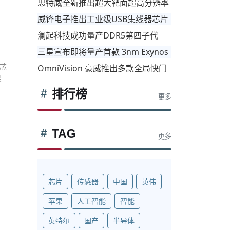
思特威全新推出超大靶面超高分辨率
工业相机应用系列图像传感器
威锋电子推出工业级USB集线器芯片
产品线，进军高可靠性应用市场
澜起科技成功量产DDR5第四子代
线，进军高可靠性应用市场
RCD芯片
三星宣布即将量产首款 3nm Exynos
芯片
芯
OmniVision 豪威推出多款全局快门
设
相机传感器，适用于机器视觉领域
排行榜
更多
TAG
更多
。
芯片
传感器
中国
英伟
苹果
人工智能
智能
英特尔
国产
半导体