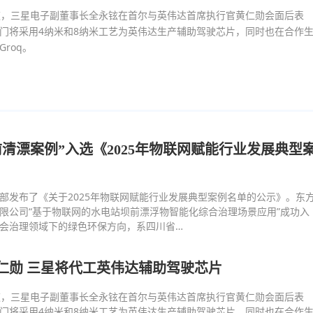
道，三星电子副董事长全永铉在首尔与英伟达首席执行官黄仁勋会面后表
门将采用4纳米和8纳米工艺为英伟达生产辅助驾驶芯片，同时也在合作
roq。
清漂案例”入选《2025年物联网赋能行业发展典型
部发布了《关于2025年物联网赋能行业发展典型案例名单的公示》。东
限公司“基于物联网的水电站坝前漂浮物智能化综合治理场景应用”成功入
会治理领域下的绿色环保方向，系四川省…
仁勋 三星将代工英伟达辅助驾驶芯片
道，三星电子副董事长全永铉在首尔与英伟达首席执行官黄仁勋会面后表
门将采用4纳米和8纳米工艺为英伟达生产辅助驾驶芯片，同时也在合作