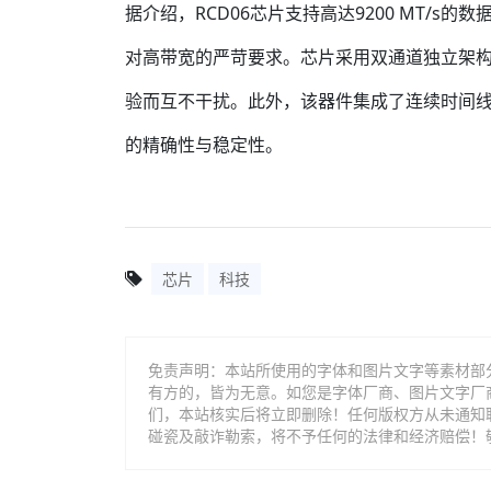
据介绍，RCD06芯片支持高达9200 MT/
对高带宽的严苛要求。芯片采用双通道独立架
验而互不干扰。此外，该器件集成了连续时间
的精确性与稳定性。
芯片
科技
免责声明：本站所使用的字体和图片文字等素材部
有方的，皆为无意。如您是字体厂商、图片文字厂
们，本站核实后将立即删除！任何版权方从未通知
碰瓷及敲诈勒索，将不予任何的法律和经济赔偿！