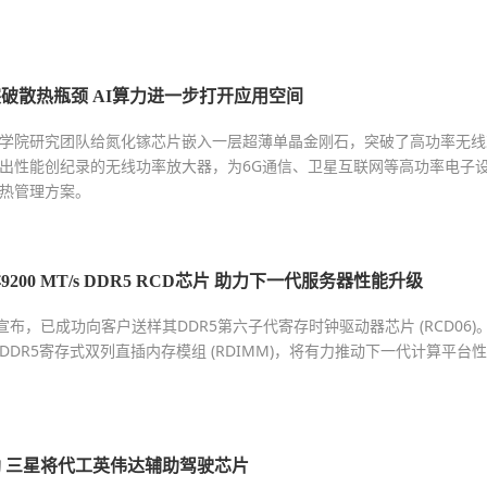
破散热瓶颈 AI算力进一步打开应用空间
学院研究团队给氮化镓芯片嵌入一层超薄单晶金刚石，突破了高功率无线
出性能创纪录的无线功率放大器，为6G通信、卫星互联网等高功率电子
热管理方案。
00 MT/s DDR5 RCD芯片 助力下一代服务器性能升级
宣布，已成功向客户送样其DDR5第六子代寄存时钟驱动器芯片 (RCD06)
DR5寄存式双列直插内存模组 (RDIMM)，将有力推动下一代计算平台性
 三星将代工英伟达辅助驾驶芯片