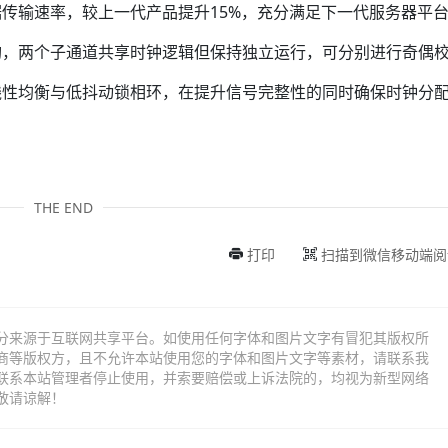
s的数据传输速率，较上一代产品提升15%，充分满足下一代服务器平
构，两个子通道共享时钟逻辑但保持独立运行，可分别进行奇偶
线性均衡与低抖动锁相环，在提升信号完整性的同时确保时钟分
THE END
打印
扫描到微信移动端阅
分来源于互联网共享平台。如使用任何字体和图片文字有冒犯其版权所
商等版权方，且不允许本站使用您的字体和图片文字等素材，请联系我
联系本站管理者停止使用，并索要赔偿或上诉法院的，均视为新型网络
敬请谅解！