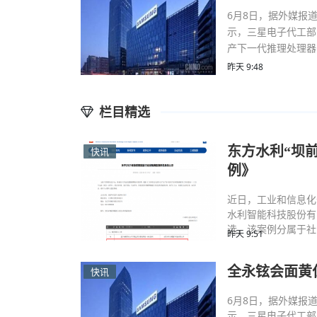
6月8日，据外媒报
示，三星电子代工部
产下一代推理处理器G
昨天 9:48
栏目精选
东方水利“坝前
快讯
例》
近日，工业和信息化
水利智能科技股份有
选，该案例分属于社
昨天 9:51
全永铉会面黄
快讯
6月8日，据外媒报
示，三星电子代工部