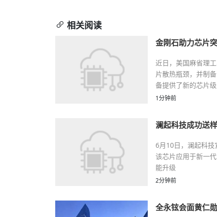
相关阅读
金刚石助力芯片突
近日，美国麻省理工
片散热瓶颈，并制备
备提供了新的芯片级
1分钟前
澜起科技成功送样92
6月10日，澜起科技
该芯片应用于新一代D
能升级
2分钟前
全永铉会面黄仁勋