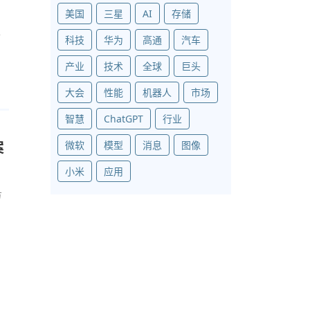
美国
三星
AI
存储
生
科技
华为
高通
汽车
产业
技术
全球
巨头
大会
性能
机器人
市场
智慧
ChatGPT
行业
微软
模型
消息
图像
案
小米
应用
方
生