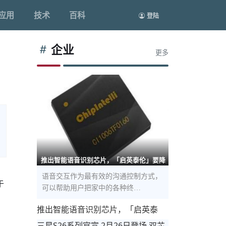
应用
技术
百科
登陆
企业
更多
推出智能语音识别芯片，「启英泰伦」要降
语音交互作为最有效的沟通控制方式，
于
可以帮助用户把家中的各种终…
推出智能语音识别芯片，「启英泰
伦」要降低产品智能化开发和成本门
三星S26系列官宣 2月26日登场 双芯