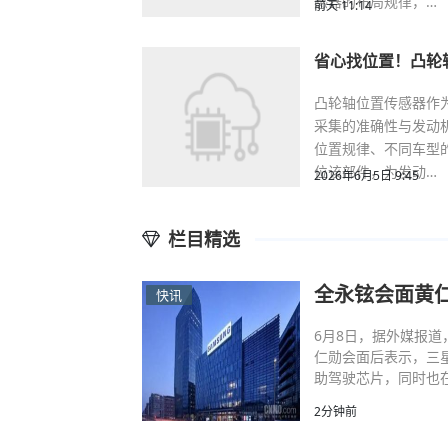
感器的布局规律，…
前天 11:14
省心找位置！凸轮
凸轮轴位置传感器作
采集的准确性与发动
位置规律、不同车型
位该部件，为发动…
2026年6月5日 9:45
栏目精选
全永铉会面黄
快讯
6月8日，据外媒报
仁勋会面后表示，三
助驾驶芯片，同时也在
2分钟前