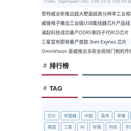
USB4、SuperSpeed USB、USB 2.0 与 US
思特威全新推出超大靶面超高分辨率工业相
威锋电子推出工业级USB集线器芯片产品
澜起科技成功量产DDR5第四子代RCD芯片
三星宣布即将量产首款 3nm Exynos 芯片
OmniVision 豪威推出多款全局快门相
排行榜
TAG
芯片
传感器
中国
英伟
苹果
美国
三星
AI
存储
科技
华