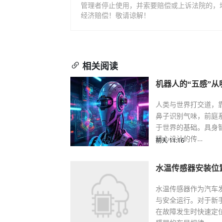
管理者停止使用，并索要赔偿或上诉法院的，
经济赔偿！敬请谅解！
相关阅读
机器人的“五感”
人类与世界打交道，
鼻子识别气味，前庭
于世界的基础。具身
精心设计的传…
前天 11:16
水温传感器安装位
水温传感器作为汽车
与安全运行。对于新
在故障发生时快速定