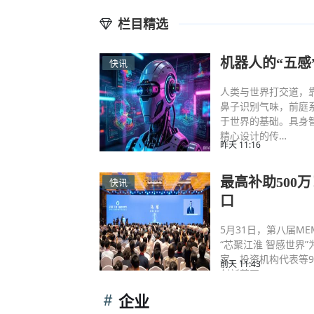
栏目精选
机器人的“五
快讯
人类与世界打交道，
鼻子识别气味，前庭
于世界的基础。具身
精心设计的传…
昨天 11:16
最高补助500
快讯
口
5月31日，第八届M
“芯聚江淮 智感世界
家、投资机构代表等
前天 11:43
创新蓝图。
企业