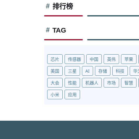
排行榜
TAG
芯片
传感器
中国
英伟
苹果
美国
三星
AI
存储
科技
华
大会
性能
机器人
市场
智慧
小米
应用