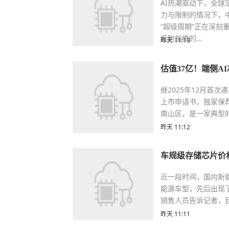
AI热潮驱动下，全
力与限制的情况下，
“超级周期”正在深刻
低附加值的…
昨天 11:13
估值37亿！端侧A
继2025年12月首
上市申请书，独家保荐
南山区，是一家典型的
昨天 11:12
车规级存储芯片价
近一段时间，国内新
能源车型，先后出现
销售人员告诉记者，
昨天 11:11