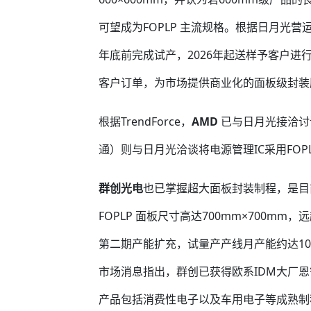
可望成为FOPLP 主流规格。根据日月光营运
年底前完成试产，2026年起送样予客户进
客户订单，为市场提供商业化的面板级封装
根据TrendForce，
AMD
已与日月光接洽讨论
通）则与日月光洽谈将电源管理IC采用FOP
群创光电
也已掌握超大面板封装制程，是目前
FOPLP 面板尺寸高达700mm×700mm
第二期产能扩充，试量产产线月产能约达1
市场消息指出，群创已获得欧系IDM大厂
产品包括消费性电子以及车用电子等成熟制