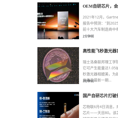
OEM自研芯片，
2021年12月，Gartner《
报告中预测："到20
前十大汽车制造商中有
2分钟前
高性能飞秒激光器
瑞士洛桑联邦理工学
它可产生能量达1.0
秒激光器相媲美，为
发表于最新一期…
3分钟前
国产自研芯片打破行
芯物联6月4日消息，
芯片——天目80。该