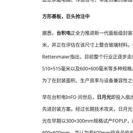
方形基板，巨头抢注中
据悉，
台积电
正全力推进新一代面板级封装技
米，并正在评估在该尺寸上整合玻璃材料。德国
Rettenmaier指出，目前整个行业正逐步
510×515毫米以及600×600毫米等多种
为了在封装面积、生产良率与设备兼容性之
早在台积电InFO 问世后，
日月光
即投入扇
先进封装方案。经过长期技术攻关，日月光
光在早期以300×300mm规格试产FOP
600×600mm，并认为若600mm级产品