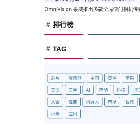
OmniVision 豪威推出多款全局快门相
排行榜
TAG
芯片
传感器
中国
英伟
苹果
美国
三星
AI
存储
科技
华
大会
性能
机器人
市场
智慧
小米
应用