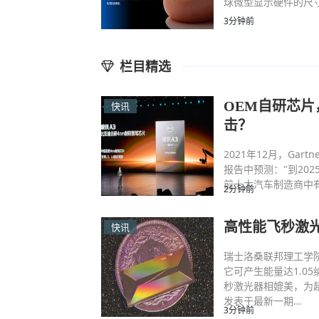
球微型显示硬件的尺
3分钟前
栏目精选
OEM自研芯
快讯
击？
2021年12月，Gartner《
报告中预测："到20
前十大汽车制造商中有
2分钟前
高性能飞秒激
快讯
瑞士洛桑联邦理工学
它可产生能量达1.0
秒激光器相媲美，为
发表于最新一期…
3分钟前