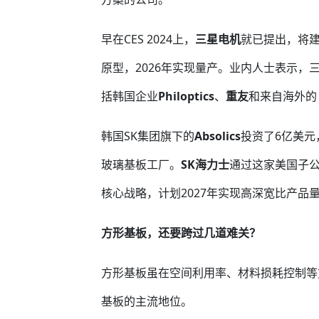
早在CES 2024上，
三星电机
就已提出，将建
原型，2026年实现量产。业内人士表示
括韩国企业
Philoptics
、
重友
和来自海外的
韩国SK集团旗下的
Absolics
投资了6亿美元
玻璃基板工厂。
SK海力士
通过这家美国子公
核心战略，计划2027年实现高深宽比产品量产..
方形基板，还要跨过几道难关？
方形基板虽在空间利用率、材料损耗控制等
基板的主流地位。