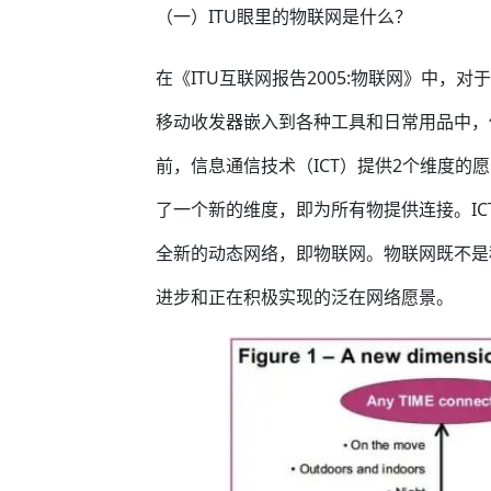
（一）ITU眼里的物联网是什么？
在《ITU互联网报告2005:物联网》中，对
移动收发器嵌入到各种工具和日常用品中，
前，信息通信技术（ICT）提供2个维度的
了一个新的维度，即为所有物提供连接。IC
全新的动态网络，即物联网。物联网既不是
进步和正在积极实现的泛在网络愿景。