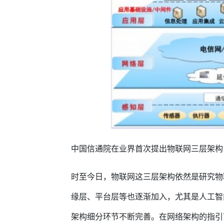
中国信通院在业界首次提出物联网三层架构
时至今日，物联网这三层架构依然是研究物
缘层、平台层等也逐渐加入，尤其是人工智
架构细分环节不断完善。在网络架构的指引