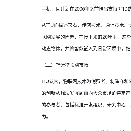
手机，且计划在2006年之前推出支持RFI
从ITU的描述来看，传感技术、通信技术
联网发展的因素，在接下来的20年里，这
动态物体，并将智能嵌入到日常环境中，推
（三）塑造物联网市场
ITU认为，物联网技术为消费者、制造商
的创新从想法发展到面向大众市场的特定产
的参与者，包括标准开发组织、研究中心、
力。