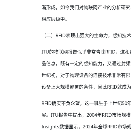
渐形成，如今我们对物联网产业的分析研究
相应层级中。
（二）RFID表现出强大的生命力，感知技术
ITU的物联网报告似乎非常青睐RFID，这
品信息，既有一定的感知能力，又通过射频
世纪初，对于物理设备的连接技术非常有限，
设备上大规模部署的条件，因此RFID就成
RFID确实不负众望，这一诞生于上世纪5
展。ITU报告中提出，2004年RFID市场规模约
Insights数据显示，2024年全球RFID市