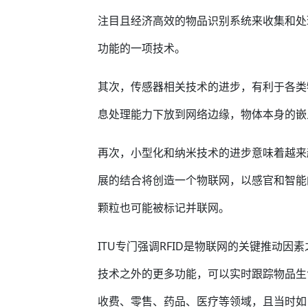
注目且经济高效的物品识别系统来收集和处
功能的一项技术。
其次，传感器相关技术的进步，有利于各类
息处理能力下放到网络边缘，物体本身的嵌
再次，小型化和纳米技术的进步意味着越来
展的结合将创造一个物联网，以感官和智能
颗粒也可能被标记并联网。
ITU专门强调RFID是物联网的关键推动因
技术之外的更多功能，可以实时跟踪物品生
收费、零售、药品、医疗等领域，且当时如