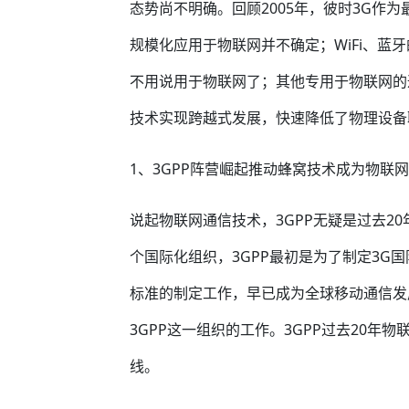
态势尚不明确。回顾2005年，彼时3G作
规模化应用于物联网并不确定；WiFi、蓝
不用说用于物联网了；其他专用于物联网的
技术实现跨越式发展，快速降低了物理设备
1、3GPP阵营崛起推动蜂窝技术成为物联
说起物联网通信技术，3GPP无疑是过去2
个国际化组织，3GPP最初是为了制定3G
标准的制定工作，早已成为全球移动通信发
3GPP这一组织的工作。3GPP过去20
线。