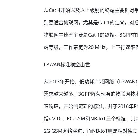
从Cat 4开始以及以上级别的终端主要针对
别更适合物联网，尤其是Cat 1的定义，
物联网中速率主要是Cat 1的终端。3GPP
端等级，工作带宽为20 MHz，上下行速率仅
LPWAN标准横空出世
从2013年开始，低功耗广域网络（LPW
需求越来越多。3GPP阵营现有的物联网技术
速响应，开始制定新的标准，并于2016年R
括eMTC、EC-GSM和NB-IoT三个标准，其
2G GSM网络演进，而NB-IoT则是相对