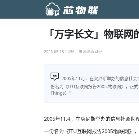
「万字长文」物联网
2026-05-18 11:56
来源:新浪财经
2005年11月，在突尼斯举办的信息社会
份名为《ITU互联网报告2005:物联网》，正式向
Things）”。
2005年11月，在突尼斯举办的信息社会世
一份名为《ITU互联网报告2005:物联网》，正