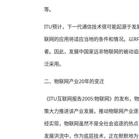
等。
ITU预计，下一代通信技术很可能起源于
联网的应用将适应当地的条件和情况。以RF
者。因此，发展中国家远非物联网的被动追
泛采用。
二、物联网产业20年的变迁
《ITU互联网报告2005:物联网》的发
策大力推进该产业发展，推动物联网产业逐步
经实现，物联网虽然不是全社会追逐的热点
发展洪流中，作为底层技术，正在默默地为