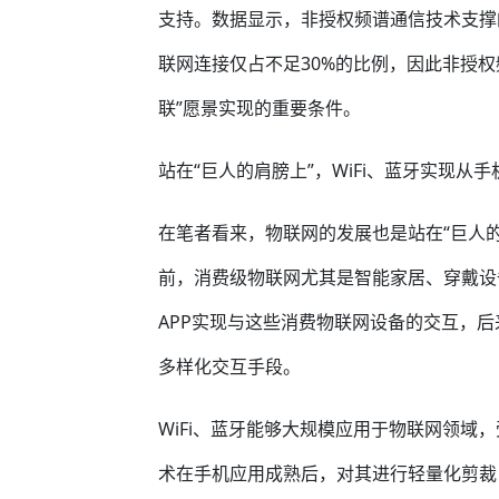
支持。数据显示，非授权频谱通信技术支撑
联网连接仅占不足30%的比例，因此非授
联”愿景实现的重要条件。
站在“巨人的肩膀上”，WiFi、蓝牙实现从
在笔者看来，物联网的发展也是站在“巨人的
前，消费级物联网尤其是智能家居、穿戴设备
APP实现与这些消费物联网设备的交互，
多样化交互手段。
WiFi、蓝牙能够大规模应用于物联网领域
术在手机应用成熟后，对其进行轻量化剪裁