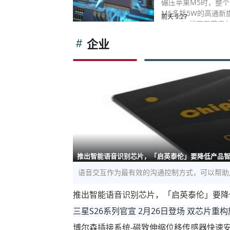
碾压苹果M5时，整
M5多耗5W的高通新旗
前天 9:27
24.2%）撕开了苹果
企业
推出智能语音识别芯片，「启英泰伦」要降低产品
语音交互作为最有效的沟通控制方式，可以帮助
推出智能语音识别芯片，「启英泰伦」要降
三星S26系列官宣 2月26日登场 双芯片重
博尔森插接系统-磁致伸缩位移传感器快速