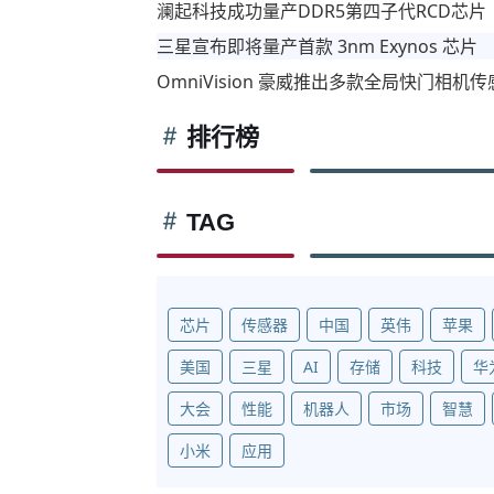
澜起科技成功量产DDR5第四子代RCD芯片
三星宣布即将量产首款 3nm Exynos 芯片
OmniVision 豪威推出多款全局快门相
排行榜
TAG
芯片
传感器
中国
英伟
苹果
美国
三星
AI
存储
科技
华
大会
性能
机器人
市场
智慧
小米
应用