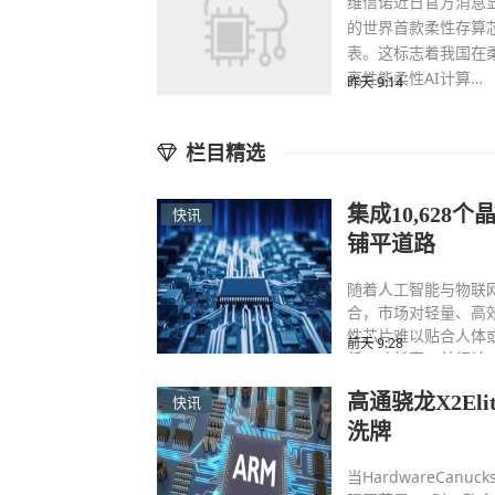
维信诺近日官方消息
的世界首款柔性存算芯片
表。这标志着我国在
高性能柔性AI计算…
昨天 9:14
栏目精选
集成10,62
快讯
铺平道路
随着人工智能与物联网（I
合，市场对轻量、高
性芯片难以贴合人体
前天 9:28
低、功耗高、并行计
高通骁龙X2E
快讯
洗牌
当HardwareCan