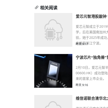
相关阅读
爱芯元智港股敲钟 
爱芯元智成立于201
学，后在美国南加州
验，她于2025年成
来搬至浙江宁波。
昨天 9:17
宁波芯片“独角兽”
2月10日，爱芯元智
00600.HK）成功
来的首家上市企业。
昨天 9:16
维信诺联合清华北