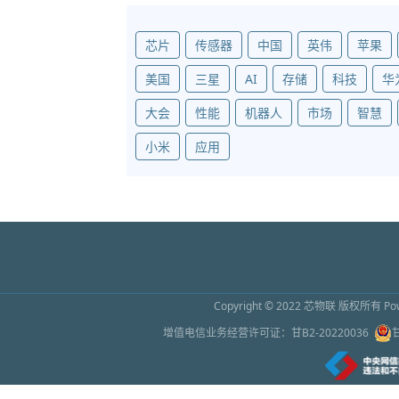
芯片
传感器
中国
英伟
苹果
美国
三星
AI
存储
科技
华
大会
性能
机器人
市场
智慧
小米
应用
Copyright © 2022
芯物联
版权所有 Powe
增值电信业务经营许可证：
甘B2-20220036