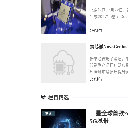
北京时间12月22日
年或2027年迎来“D
2分钟前
纳芯微NovoGen
据纳芯微电子消息，纳芯
该系列产品已广泛应
过全球市场拓展提升
7分钟前
栏目精选
三星全球首款2n
快讯
5G基带