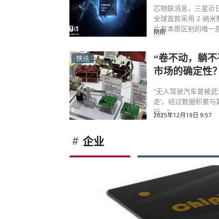
芯物联消息，三星近日发
全球首款采用 2 纳
片有本质区别的唯一
刚刚
能。
“卷不动，躺不
快讯
市场的确定性
“无人驾驶汽车曾被武
走’，经过数据积累
行。”
2025年12月19日 9:57
企业