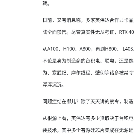
转。
日前，又有消息称，多家英伟达合作显卡品牌确
陆全面禁售。尽管真实性无从考证，RTX 40
从A100、H100、A800，再到H800、 L
不论是身为制造商的台积电、联电，还是像
为、寒武纪、摩尔线程、壁仞等诸多被禁令
浮浮沉沉。
问题症结在哪儿？除了天天讲的禁令，制造
从根源上看，英伟达有多少货取决于台积电的Co
装技术，其中多个有源硅芯片集成在无源硅中介