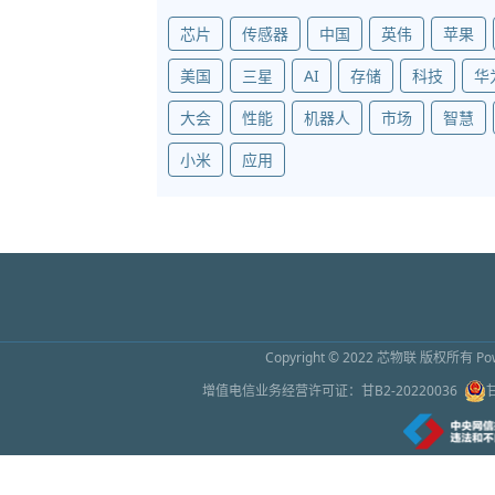
芯片
传感器
中国
英伟
苹果
美国
三星
AI
存储
科技
华
大会
性能
机器人
市场
智慧
小米
应用
Copyright © 2022
芯物联
版权所有 Powe
增值电信业务经营许可证：
甘B2-20220036