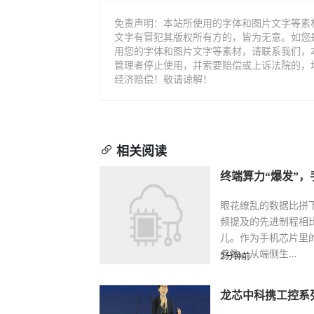
免责声明：本站所使用的字体和图片文字等素
文字有冒犯其版权所有方的，皆为无意。如您
用您的字体和图片文字等素材，请联系我们，
管理者停止使用，并索要赔偿或上诉法院的，
经济赔偿！敬请谅解！
相关阅读
终端算力“爆发”
眼花缭乱的数据比拼
频提及的先进制程相
儿。作为手机芯片里
参数，从端侧生…
2分钟前
龙芯中科携工控系