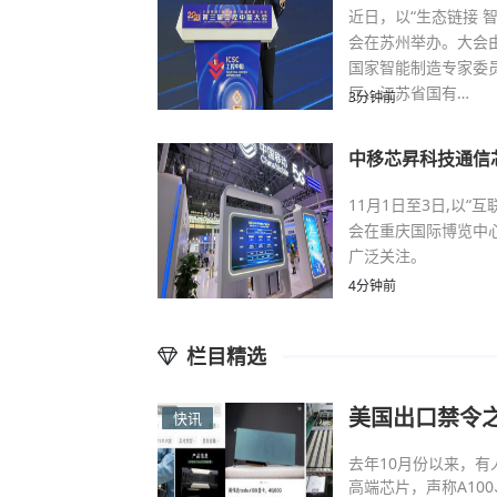
近日，以“生态链接 
会在苏州举办。大会
国家智能制造专家委
厅、江苏省国有…
3分钟前
中移芯昇科技通信芯
11月1日至3日,以“
会在重庆国际博览中
广泛关注。
4分钟前
栏目精选
美国出口禁令之
快讯
去年10月份以来，
高端芯片，声称A100