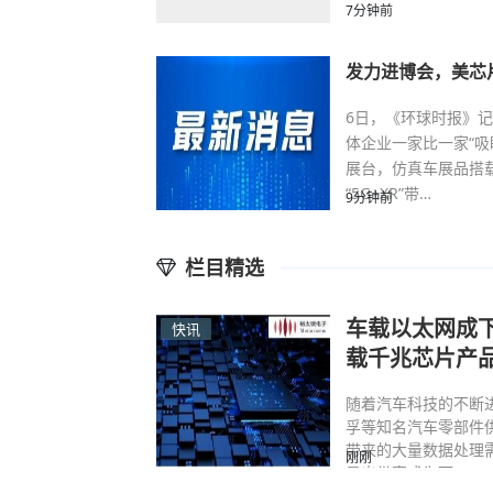
7分钟前
发力进博会，美芯
6日，《环球时报》
体企业一家比一家“
展台，仿真车展品搭
“5G+XR”带…
9分钟前
栏目精选
车载以太网成
快讯
载千兆芯片产
随着汽车科技的不断
孚等知名汽车零部件
带来的大量数据处理需
刚刚
显出带宽成为下…