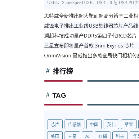
USB4、SuperSpeed USB、USB 2.0 与 US
思特威全新推出超大靶面超高分辨率工业相
威锋电子推出工业级USB集线器芯片产品
澜起科技成功量产DDR5第四子代RCD芯片
三星宣布即将量产首款 3nm Exynos 芯片
OmniVision 豪威推出多款全局快门相
排行榜
TAG
芯片
传感器
中国
英伟
苹果
美国
三星
AI
存储
科技
华