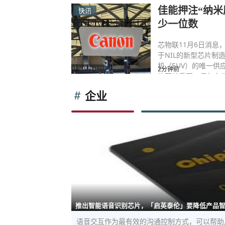
佳能押注“纳米
快讯
少一位数
芯物联11月6日消息
于NIL的新型芯片制
机（EUV）的唯一供
2分钟前
片至关重要，但每台
企业
推出智能语音识别芯片，「启英泰伦」要降低产品
语音交互作为最有效的沟通控制方式，可以帮助