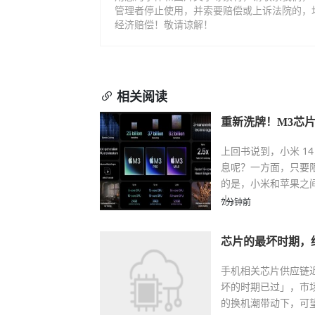
管理者停止使用，并索要赔偿或上诉法院的，
经济赔偿！敬请谅解！
相关阅读
重新洗牌！M3芯
上回书说到，小米 14 
息呢？一方面，只要限
的是，小米和苹果之
小。
7分钟前
芯片的最坏时期，
手机相关芯片供应链
坏的时期已过」，市
的换机潮带动下，可