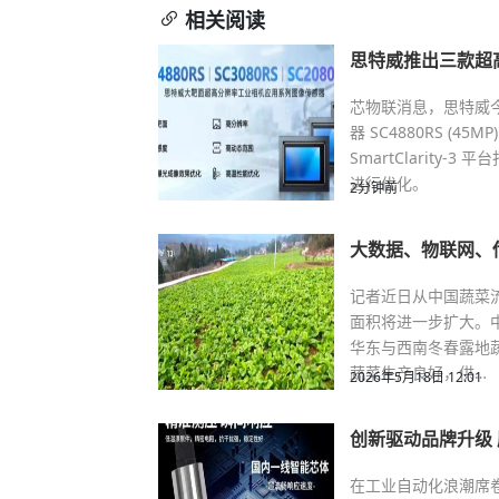
相关阅读
思特威推出三款超
芯物联消息，思特威
器 SC4880RS (45M
SmartClarit
进行优化。
2分钟前
大数据、物联网、
记者近日从中国蔬菜
面积将进一步扩大。
华东与西南冬春露地
蔬菜生产良好，供…
2026年5月18日 12:01
创新驱动品牌升级
在工业自动化浪潮席