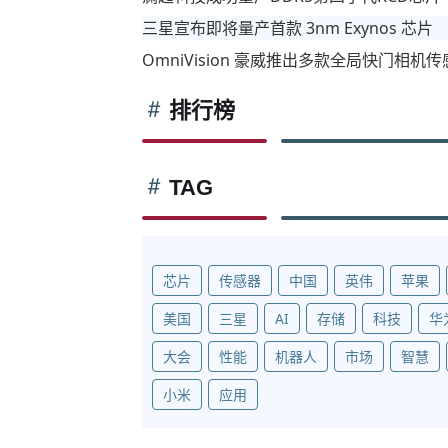
三星宣布即将量产首款 3nm Exynos 芯片
OmniVision 豪威推出多款全局快门相
排行榜
TAG
芯片
传感器
中国
英伟
苹果
美国
三星
AI
存储
科技
华
大会
性能
机器人
市场
智慧
小米
应用