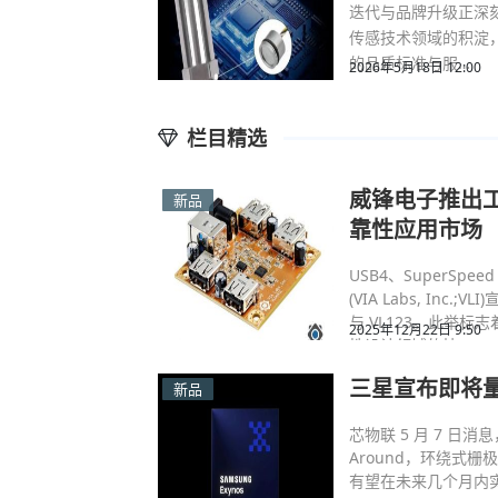
迭代与品牌升级正深
传感技术领域的积淀
的品质标准与服…
2026年5月18日 12:00
栏目精选
威锋电子推出工
新品
靠性应用市场
USB4、SuperSpe
(VIA Labs, Inc
与 VL123。此举
2025年12月22日 9:50
性设计领域的技…
三星宣布即将量产首
新品
芯物联 5 月 7 日消息
Around，环绕式栅极）
有望在未来几个月内