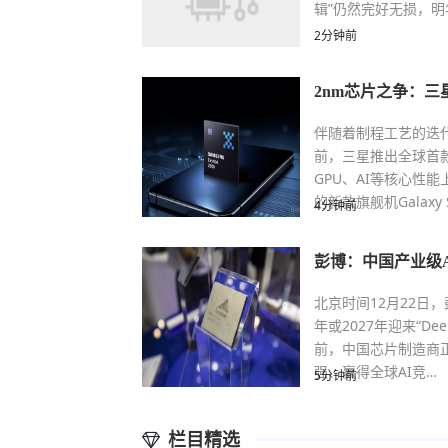
辑”仍然完好无损，
2分钟前
2nm芯片之争：三
伴随着制程工艺的迭
前，三星推出全球首款2n
GPU、AI等核心性
的新款旗舰机Galaxy 
4分钟前
彭博：中国产业级AI
北京时间12月22日
年或2027年迎来“D
前，中国芯片制造商
强、赢得全球AI竞…
5分钟前
栏目精选