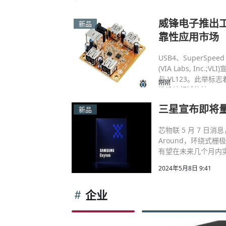
威锋电子推出工
新品
靠性应用市场
USB4、SuperSpe
(VIA Labs, Inc
与 VL123。此举
刚刚
性设计领域的技…
三星宣布即将量产首
新品
芯物联 5 月 7 日消息
Around，环绕式栅极）
有望在未来几个月内
2024年5月8日 9:41
企业